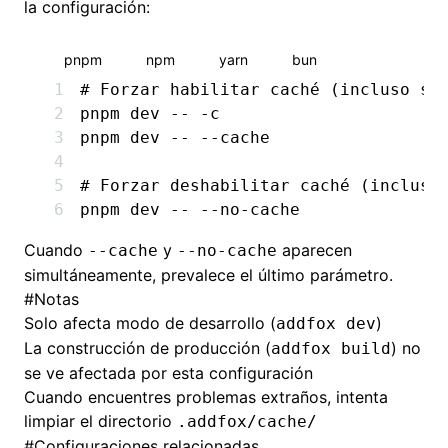
la configuración:
pnpm
npm
yarn
bun
# Forzar habilitar caché (incluso si
pnpm
 dev
 --
 -c
pnpm
 dev
 --
 --cache
# Forzar deshabilitar caché (incluso
pnpm
 dev
 --
 --no-cache
Cuando
y
aparecen
--cache
--no-cache
simultáneamente, prevalece el último parámetro.
#
Notas
Solo afecta modo de desarrollo (
)
addfox dev
La construcción de producción (
) no
addfox build
se ve afectada por esta configuración
Cuando encuentres problemas extraños, intenta
limpiar el directorio
.addfox/cache/
#
Configuraciones relacionadas