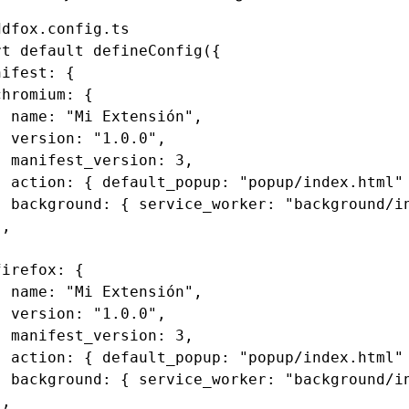
ddfox.config.ts
rt
 default
 defineConfig
({
nifest
:
 {
chromium
:
 {
  name
:
 "Mi Extensión"
,
  version
:
 "1.0.0"
,
  manifest_version
:
 3
,
  action
:
 { default_popup
:
 "popup/index.html"
  background
:
 { service_worker
:
 "background/i
}
,
firefox
:
 {
  name
:
 "Mi Extensión"
,
  version
:
 "1.0.0"
,
  manifest_version
:
 3
,
  action
:
 { default_popup
:
 "popup/index.html"
  background
:
 { service_worker
:
 "background/i
}
,