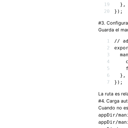
  }
,
});
#
3. Configura
Guarda el man
// a
expo
  ma
    
    
  }
,
});
La ruta es rel
#
4. Carga au
Cuando no es
appDir/man
appDir/man