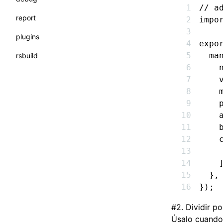
// a
report
impo
plugins
expo
  ma
rsbuild
    
    
    
    
    
    
    
    
    
  }
,
});
#
2. Dividir p
Úsalo cuando 