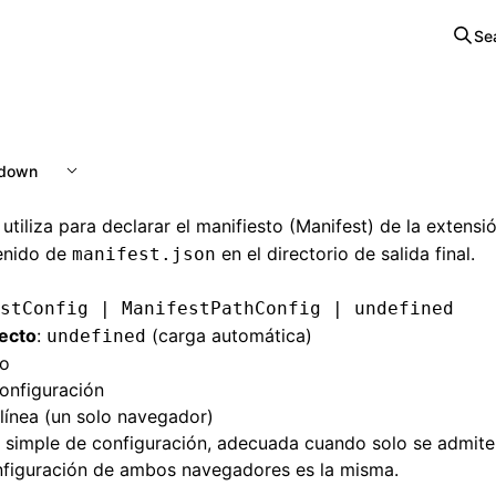
Se
kdown
utiliza para declarar el manifiesto (Manifest) de la extensi
tenido de
en el directorio de salida final.
manifest.json
estConfig | ManifestPathConfig | undefined
fecto
:
(carga automática)
undefined
No
onfiguración
 línea (un solo navegador)
 simple de configuración, adecuada cuando solo se admit
nfiguración de ambos navegadores es la misma.