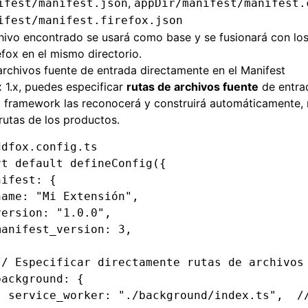
,
ifest/manifest.json
appDir/manifest/manifest.
ifest/manifest.firefox.json
hivo encontrado se usará como base y se fusionará con los
fox en el mismo directorio.
archivos fuente de entrada directamente en el Manifest
1.x, puedes especificar
rutas de archivos fuente
de entra
el framework las reconocerá y construirá automáticamente,
 rutas de los productos.
ddfox.config.ts
rt
 default
 defineConfig
({
nifest
:
 {
name
:
 "Mi Extensión"
,
version
:
 "1.0.0"
,
manifest_version
:
 3
,
// Especificar directamente rutas de archivos
background
:
 {
  service_worker
:
 "./background/index.ts"
,
  /