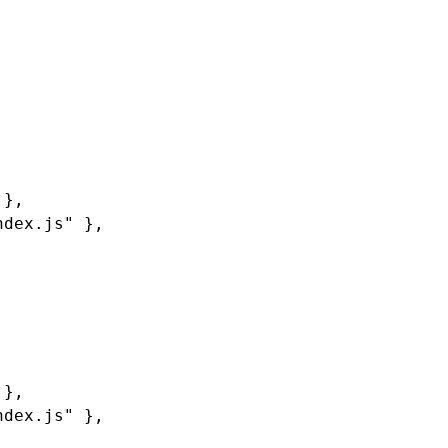
 }
,
ndex.js"
 }
,
 }
,
ndex.js"
 }
,