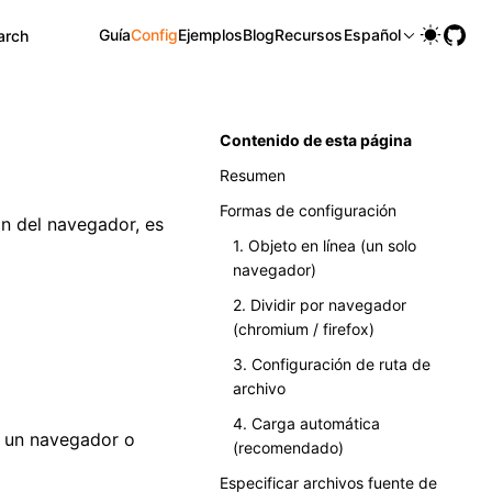
Guía
Config
Ejemplos
Blog
Recursos
Español
arch
Contenido de esta página
Resumen
Formas de configuración
ón del navegador, es
1. Objeto en línea (un solo
navegador)
2. Dividir por navegador
(chromium / firefox)
3. Configuración de ruta de
archivo
4. Carga automática
e un navegador o
(recomendado)
Especificar archivos fuente de