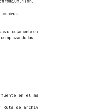
,
chromium.json
 archivos
das directamente en
 reemplazando las
 fuente en el manifest
/ Ruta de archivo fuente