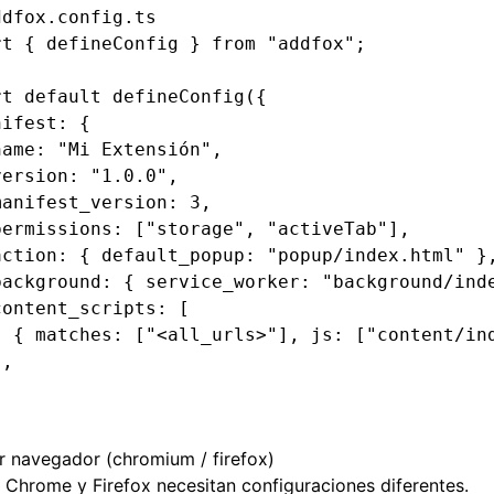
ddfox.config.ts
rt
 { defineConfig } 
from
 "addfox"
;
rt
 default
 defineConfig
({
nifest
:
 {
name
:
 "Mi Extensión"
,
version
:
 "1.0.0"
,
manifest_version
:
 3
,
permissions
:
 [
"storage"
,
 "activeTab"
]
,
action
:
 { default_popup
:
 "popup/index.html"
 }
background
:
 { service_worker
:
 "background/ind
content_scripts
:
 [
  { matches
:
 [
"<all_urls>"
]
,
 js
:
 [
"content/in
]
,
or navegador (chromium / firefox)
Chrome y Firefox necesitan configuraciones diferentes.