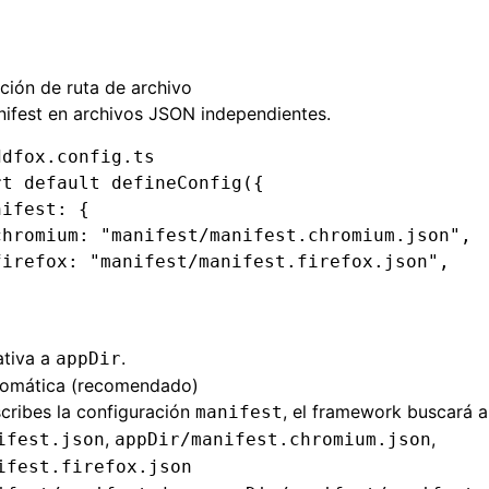
ción de ruta de archivo
ifest en archivos JSON independientes.
ddfox.config.ts
rt
 default
 defineConfig
({
nifest
:
 {
chromium
:
 "manifest/manifest.chromium.json"
,
firefox
:
 "manifest/manifest.firefox.json"
,
ativa a
.
appDir
tomática (recomendado)
cribes la configuración
, el framework buscará 
manifest
,
,
ifest.json
appDir/manifest.chromium.json
ifest.firefox.json