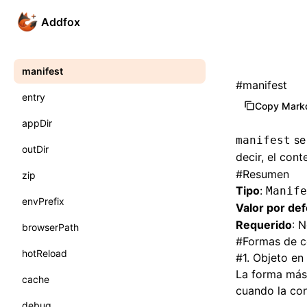
Addfox
manifest
#
manifest
entry
Copy Mar
appDir
se 
manifest
outDir
decir, el con
#
Resumen
zip
Tipo
:
Manif
envPrefix
Valor por de
Requerido
: 
browserPath
#
Formas de c
hotReload
#
1. Objeto en
La forma más
cache
cuando la co
debug