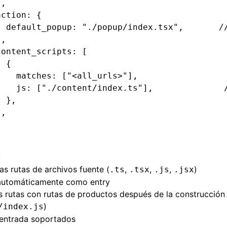
}
,
action
:
 {
  default_popup
:
 "./popup/index.tsx"
,
       /
}
,
content_scripts
:
 [
  {
    matches
:
 [
"<all_urls>"
]
,
    js
:
 [
"./content/index.ts"
]
,
              
  }
,
]
,
:
s rutas de archivos fuente (
,
,
,
)
.ts
.tsx
.js
.jsx
automáticamente como entry
s rutas con rutas de productos después de la construcció
)
/index.js
entrada soportados