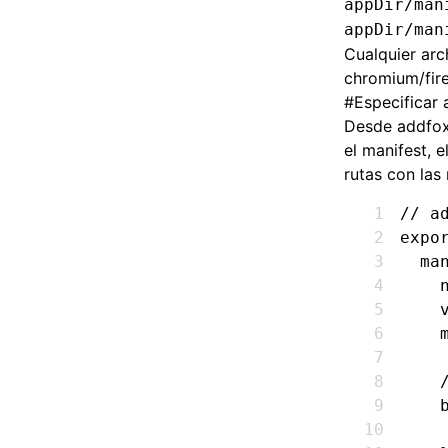
appDir/man
appDir/man
Cualquier arc
chromium/fire
#
Especificar 
Desde addfox 
el manifest, 
rutas con las
// a
expo
  ma
    
    
    
    
    
    