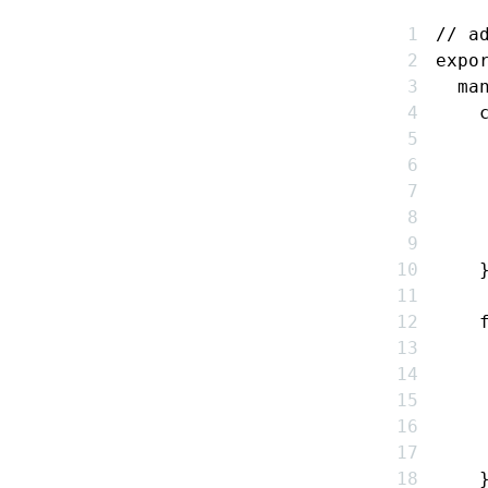
// a
expo
  ma
    
    
    
    
    
    
    
    
    
    
    
    
    
    