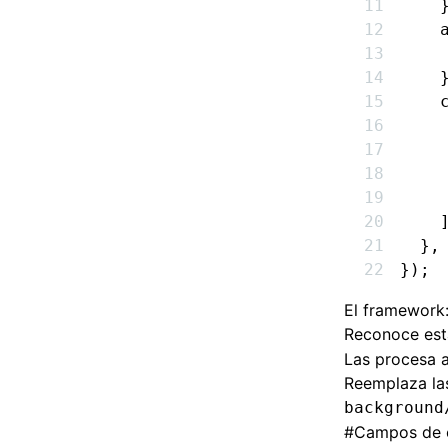
    
    
    
    
    
    
    
    
    
    
  }
,
});
El framework
Reconoce esta
Las procesa 
Reemplaza la
background
#
Campos de 