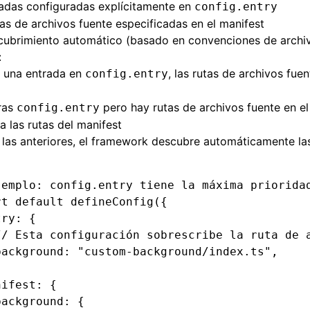
radas configuradas explícitamente en
config.entry
tas de archivos fuente especificadas en el manifest
cubrimiento automático (basado en convenciones de archi
:
s una entrada en
, las rutas de archivos fue
config.entry
ras
pero hay rutas de archivos fuente en el 
config.entry
 las rutas del manifest
 las anteriores, el framework descubre automáticamente la
jemplo: config.entry tiene la máxima priorida
rt
 default
 defineConfig
({
try
:
 {
// Esta configuración sobrescribe la ruta de 
background
:
 "custom-background/index.ts"
,
nifest
:
 {
background
:
 {