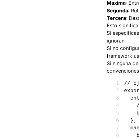
Máxima
: Ent
Segunda
: Ru
Tercera
: Des
Esto significa
Si especifica
ignoran
Si no configu
framework usa
Si ninguna de
convenciones
// E
expo
  en
    
    
  }
,
  ma
    