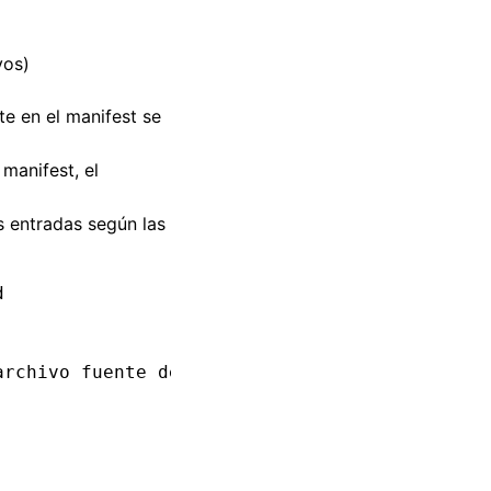
vos)
nte en el manifest se
manifest, el
s entradas según las
d
archivo fuente de background en el manifest