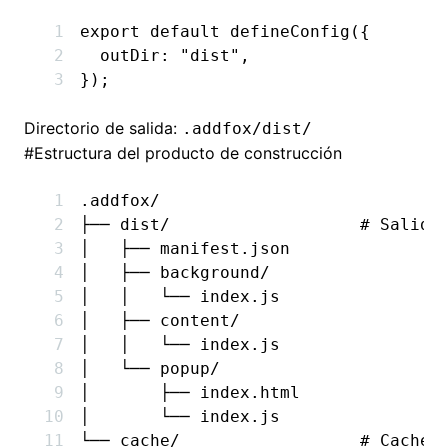
export
 default
 defineConfig
({
  outDir
:
 "dist"
,
});
Directorio de salida:
.addfox/dist/
#
Estructura del producto de construcción
.addfox/
├── dist/                   # Salida
│   ├── manifest.json
│   ├── background/
│   │   └── index.js
│   ├── content/
│   │   └── index.js
│   └── popup/
│       ├── index.html
│       └── index.js
└── cache/                  # Caché 