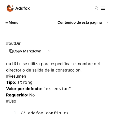
Addfox
Menu
Contenido de esta página
#
outDir
Copy Markdown
se utiliza para especificar el nombre del
outDir
directorio de salida de la construcción.
#
Resumen
Tipo
:
string
Valor por defecto
:
"extension"
Requerido
: No
#
Uso
// addfox.config.ts