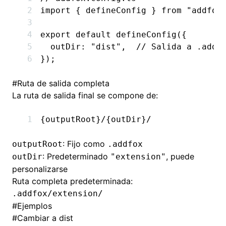
import
 { defineConfig } 
from
 "addfox
export
 default
 defineConfig
({
  outDir
:
 "dist"
,
  // Salida a .addf
});
#
Ruta de salida completa
La ruta de salida final se compone de:
{outputRoot}/{outDir}/
: Fijo como
outputRoot
.addfox
: Predeterminado
, puede
outDir
"extension"
personalizarse
Ruta completa predeterminada:
.addfox/extension/
#
Ejemplos
#
Cambiar a dist