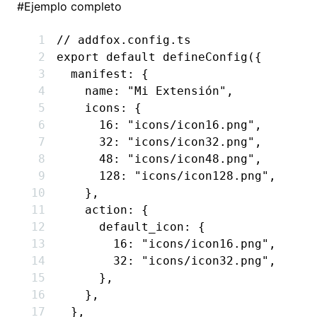
#
Ejemplo completo
// addfox.config.ts
export
 default
 defineConfig
({
  manifest
:
 {
    name
:
 "Mi Extensión"
,
    icons
:
 {
      16
:
 "icons/icon16.png"
,
      32
:
 "icons/icon32.png"
,
      48
:
 "icons/icon48.png"
,
      128
:
 "icons/icon128.png"
,
    }
,
    action
:
 {
      default_icon
:
 {
        16
:
 "icons/icon16.png"
,
        32
:
 "icons/icon32.png"
,
      }
,
    }
,
  }
,