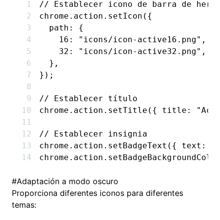
// Establecer icono de barra de herr
chrome
.
action
.setIcon
({
  path
:
 {
    16
:
 "icons/icon-active16.png"
,
    32
:
 "icons/icon-active32.png"
,
  }
,
});
// Establecer título
chrome
.
action
.setTitle
({ title
:
 "Act
// Establecer insignia
chrome
.
action
.setBadgeText
({ text
:
 "
chrome
.
action
.setBadgeBackgroundColo
#
Adaptación a modo oscuro
Proporciona diferentes iconos para diferentes
temas: