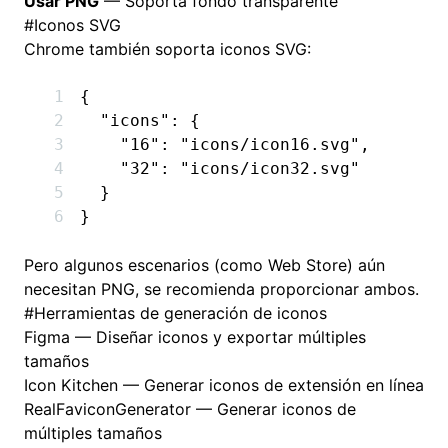
Usar PNG
— Soporta fondo transparente
#
Iconos SVG
Chrome también soporta iconos SVG:
{
  "icons"
:
 {
    "16"
:
 "icons/icon16.svg"
,
    "32"
:
 "icons/icon32.svg"
  }
}
Pero algunos escenarios (como Web Store) aún
necesitan PNG, se recomienda proporcionar ambos.
#
Herramientas de generación de iconos
Figma
— Diseñar iconos y exportar múltiples
tamaños
Icon Kitchen
— Generar iconos de extensión en línea
RealFaviconGenerator
— Generar iconos de
múltiples tamaños