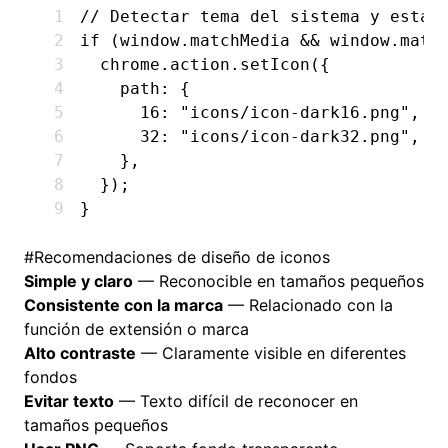
// Detectar tema del sistema y estab
if
 (
window
.matchMedia 
&&
 window
.matc
  chrome
.
action
.setIcon
({
    path
:
 {
      16
:
 "icons/icon-dark16.png"
,
      32
:
 "icons/icon-dark32.png"
,
    }
,
  });
}
#
Recomendaciones de diseño de iconos
Simple y claro
— Reconocible en tamaños pequeños
Consistente con la marca
— Relacionado con la
función de extensión o marca
Alto contraste
— Claramente visible en diferentes
fondos
Evitar texto
— Texto difícil de reconocer en
tamaños pequeños