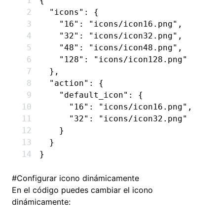
{
  "icons"
:
 {
    "16"
:
 "icons/icon16.png"
,
    "32"
:
 "icons/icon32.png"
,
    "48"
:
 "icons/icon48.png"
,
    "128"
:
 "icons/icon128.png"
  }
,
  "action"
:
 {
    "default_icon"
:
 {
      "16"
:
 "icons/icon16.png"
,
      "32"
:
 "icons/icon32.png"
    }
  }
}
#
Configurar icono dinámicamente
En el código puedes cambiar el icono
dinámicamente: