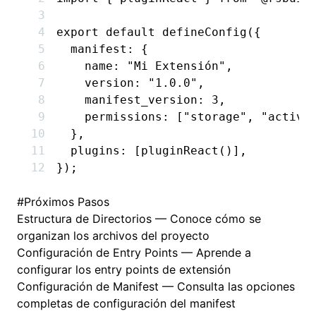
export
 default
 defineConfig
({
  manifest
:
 {
    name
:
 "Mi Extensión"
,
    version
:
 "1.0.0"
,
    manifest_version
:
 3
,
    permissions
:
 [
"storage"
,
 "active
  }
,
  plugins
:
 [
pluginReact
()]
,
});
#
Próximos Pasos
Estructura de Directorios
— Conoce cómo se
organizan los archivos del proyecto
Configuración de Entry Points
— Aprende a
configurar los entry points de extensión
Configuración de Manifest
— Consulta las opciones
completas de configuración del manifest