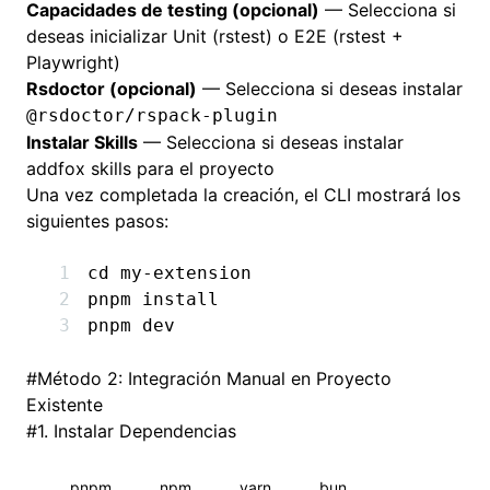
Capacidades de testing (opcional)
— Selecciona si
deseas inicializar Unit (rstest) o E2E (rstest +
Playwright)
Rsdoctor (opcional)
— Selecciona si deseas instalar
@rsdoctor/rspack-plugin
Instalar Skills
— Selecciona si deseas instalar
addfox skills para el proyecto
Una vez completada la creación, el CLI mostrará los
siguientes pasos:
cd
 my-extension
pnpm
 install
pnpm
 dev
#
Método 2: Integración Manual en Proyecto
Existente
#
1. Instalar Dependencias
pnpm
npm
yarn
bun