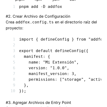
pnpm
 add
 -D
 addfox
#
2. Crear Archivo de Configuración
Crea
en el directorio raíz del
addfox.config.ts
proyecto:
import
 { defineConfig } 
from
 "addfox
export
 default
 defineConfig
({
  manifest
:
 {
    name
:
 "Mi Extensión"
,
    version
:
 "1.0.0"
,
    manifest_version
:
 3
,
    permissions
:
 [
"storage"
,
 "active
  }
,
});
#
3. Agregar Archivos de Entry Point