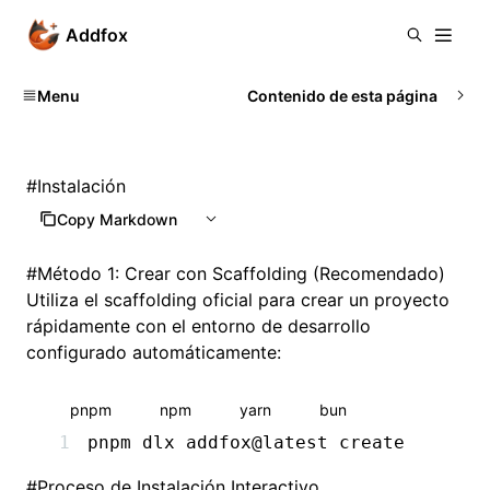
Addfox
Menu
Contenido de esta página
#
Instalación
Copy Markdown
#
Método 1: Crear con Scaffolding (Recomendado)
Utiliza el scaffolding oficial para crear un proyecto
rápidamente con el entorno de desarrollo
configurado automáticamente:
pnpm
npm
yarn
bun
pnpm
 dlx
 addfox@latest
 create
#
Proceso de Instalación Interactivo