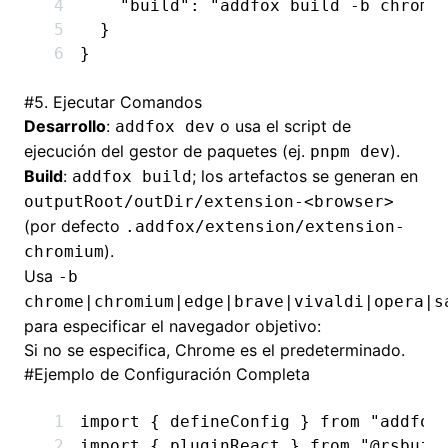
    "build"
:
 "addfox build -b chrome
  }
}
#
5. Ejecutar Comandos
Desarrollo
:
o usa el script de
addfox dev
ejecución del gestor de paquetes (ej.
).
pnpm dev
Build
:
; los artefactos se generan en
addfox build
outputRoot/outDir/extension-<browser>
(por defecto
.addfox/extension/extension-
).
chromium
Usa
-b
chrome|chromium|edge|brave|vivaldi|opera|s
para especificar el navegador objetivo:
Si no se especifica, Chrome es el predeterminado.
#
Ejemplo de Configuración Completa
import
 { defineConfig } 
from
 "addfox
import
 { pluginReact } 
from
 "@rsbuil