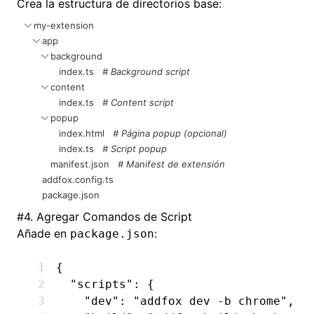
Crea la estructura de directorios base:
my-extension
app
background
index.ts
# Background script
content
index.ts
# Content script
popup
index.html
# Página popup (opcional)
index.ts
# Script popup
manifest.json
# Manifest de extensión
addfox.config.ts
package.json
#
4. Agregar Comandos de Script
Añade en
:
package.json
{
  "scripts"
:
 {
    "dev"
:
 "addfox dev -b chrome"
,