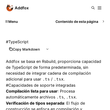
Addfox
Menu
Contenido de esta página
#
TypeScript
Copy Markdown
Addfox se basa en Rsbuild, proporciona capacidad
de TypeScript de forma predeterminada, sin
necesidad de integrar cadena de compilación
adicional para usar
/
.
.ts
.tsx
#
Capacidades de soporte integradas
Compilación lista para usar
: Procesa
automáticamente archivos
,
.
.ts
.tsx
Verificación de tipos separada
: El flujo de
construcción se enfoca en compilación y