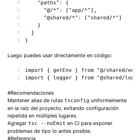
    "paths"
:
 {
      "@/*"
:
 [
"app/*"
]
,
      "@shared/*"
:
 [
"shared/*"
]
    }
  }
}
Luego puedes usar directamente en código:
import
 { getEnv } 
from
 "@/shared/env
import
 { logger } 
from
 "@shared/logg
#
Recomendaciones
Mantener alias de rutas
uniformemente
tsconfig
en la raíz del proyecto, evitando configuración
repetida en múltiples lugares.
Agregar
en CI para exponer
tsc --noEmit
problemas de tipo lo antes posible.
#
Referencia