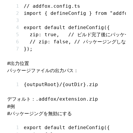
// addfox.config.ts
import
 { defineConfig } 
from
 "addfox
export
 default
 defineConfig
({
  zip
:
 true
,
   // ビルド完了後にパッケー
  // zip: false,
 // パッケージングしない
});
#
出力位置
パッケージファイルの出力パス：
{outputRoot}/{outDir}.zip
デフォルト：
.addfox/extension.zip
#
例
#
パッケージングを無効にする
export
 default
 defineConfig
({