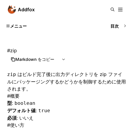
Addfox
メニュー
目次
#
zip
Markdown をコピー
はビルド完了後に出力ディレクトリを zip ファイ
zip
ルにパッケージングするかどうかを制御するために使用
されます。
#
概要
型
:
boolean
デフォルト値
:
true
必須
: いいえ
#
使い方