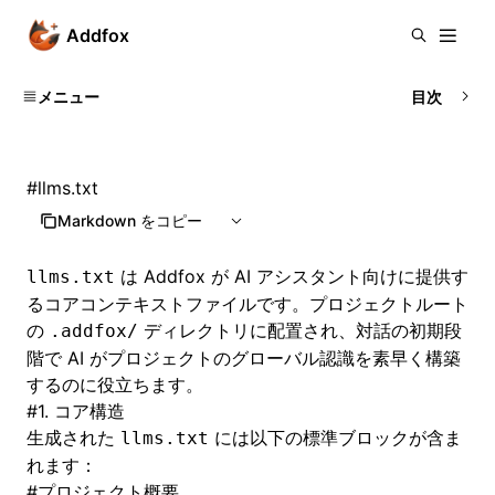
Addfox
メニュー
目次
#
llms.txt
Markdown をコピー
は Addfox が AI アシスタント向けに提供す
llms.txt
るコアコンテキストファイルです。プロジェクトルート
の
ディレクトリに配置され、対話の初期段
.addfox/
階で AI がプロジェクトのグローバル認識を素早く構築
するのに役立ちます。
#
1. コア構造
生成された
には以下の標準ブロックが含ま
llms.txt
れます：
#
プロジェクト概要