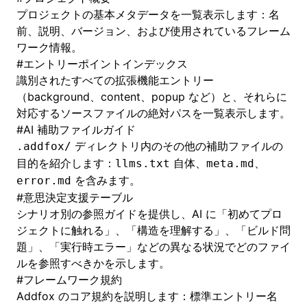
プロジェクトの基本メタデータを一覧表示します：名
前、説明、バージョン、および使用されているフレーム
ワーク情報。
#
エントリーポイントインデックス
識別されたすべての拡張機能エントリー
（background、content、popup など）と、それらに
対応するソースファイルの絶対パスを一覧表示します。
#
AI 補助ファイルガイド
ディレクトリ内のその他の補助ファイルの
.addfox/
目的を紹介します：
自体、
、
llms.txt
meta.md
を含みます。
error.md
#
意思決定支援テーブル
シナリオ別の参照ガイドを提供し、AI に「初めてプロ
ジェクトに触れる」、「構造を理解する」、「ビルド問
題」、「実行時エラー」などの異なる状況でどのファイ
ルを参照すべきかを示します。
#
フレームワーク規約
Addfox のコア規約を説明します：標準エントリー名