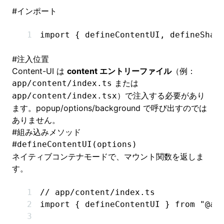
#
インポート
import
 { defineContentUI
,
 defineShad
#
注入位置
Content-UI は
content エントリーファイル
（例：
または
app/content/index.ts
）で注入する必要があり
app/content/index.tsx
ます。popup/options/background で呼び出すのでは
ありません。
#
組み込みメソッド
#
defineContentUI(options)
ネイティブコンテナモードで、マウント関数を返しま
す。
// app/content/index.ts
import
 { defineContentUI } 
from
 "@ad