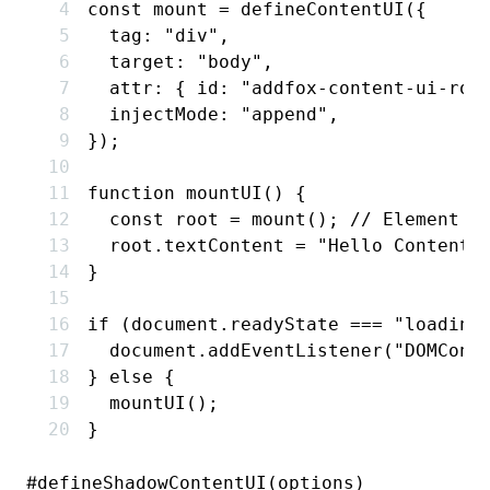
const
 mount
 =
 defineContentUI
({
  tag
:
 "div"
,
  target
:
 "body"
,
  attr
:
 { id
:
 "addfox-content-ui-roo
  injectMode
:
 "append"
,
});
function
 mountUI
() {
  const
 root
 =
 mount
(); 
// Element
  root
.textContent 
=
 "Hello Content-
}
if
 (
document
.readyState 
===
 "loading
  document
.addEventListener
(
"DOMCont
} 
else
 {
  mountUI
();
}
#
defineShadowContentUI(options)