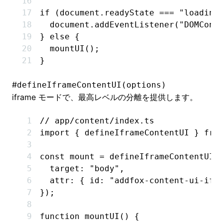
if
 (
document
.readyState 
===
 "loading
  document
.addEventListener
(
"DOMCont
} 
else
 {
  mountUI
();
}
#
defineIframeContentUI(options)
iframe モードで、最高レベルの分離を提供します。
// app/content/index.ts
import
 { defineIframeContentUI } 
fro
const
 mount
 =
 defineIframeContentUI
(
  target
:
 "body"
,
  attr
:
 { id
:
 "addfox-content-ui-ifr
});
function
 mountUI
() {