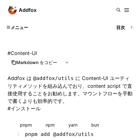
Addfox
メニュー
目次
#
Content-UI
Markdown をコピー
Addfox は
に Content-UI ユーティ
@addfox/utils
リティメソッドを組み込んでおり、content script で直
接使用することをお勧めします。マウントフローを手動
で書くよりも効率的です。
#
インストール
pnpm
npm
yarn
bun
pnpm
 add
 @addfox/utils