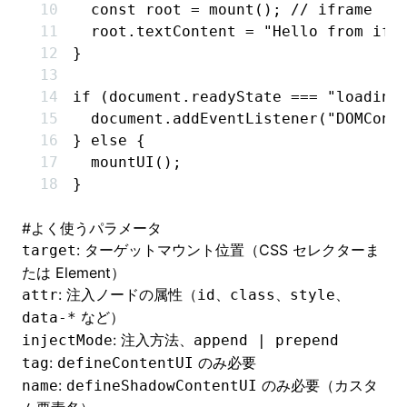
  const
 root
 =
 mount
(); 
// iframe
  root
.textContent 
=
 "Hello from ifr
}
if
 (
document
.readyState 
===
 "loading
  document
.addEventListener
(
"DOMCont
} 
else
 {
  mountUI
();
}
#
よく使うパラメータ
: ターゲットマウント位置（CSS セレクターま
target
たは Element）
: 注入ノードの属性（
、
、
、
attr
id
class
style
など）
data-*
: 注入方法、
injectMode
append | prepend
:
のみ必要
tag
defineContentUI
:
のみ必要（カスタ
name
defineShadowContentUI