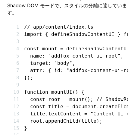
Shadow DOM モードで、スタイルの分離に適していま
す。
// app/content/index.ts
import
 { defineShadowContentUI } 
fro
const
 mount
 =
 defineShadowContentUI
(
  name
:
 "addfox-content-ui-root"
,
  target
:
 "body"
,
  attr
:
 { id
:
 "addfox-content-ui-roo
});
function
 mountUI
() {
  const
 root
 =
 mount
(); 
// ShadowRo
  const
 title
 =
 document
.createEleme
  title
.textContent 
=
 "Content UI (a
  root
.appendChild
(title);
}