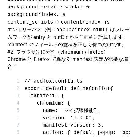
→
background.service_worker
background/index.js
→
content_scripts
content/index.js
エントリーパス（例：
）はフレー
popup/index.html
ムワークが
entry
と
outDir
から自動的に計算します。
manifest のフィールドの意味を正しく保つだけです。
#
2. ブラウザ別に分割（chromium / firefox）
Chrome と Firefox で異なる manifest 設定が必要な場
合：
// addfox.config.ts
export
 default
 defineConfig
({
  manifest
:
 {
    chromium
:
 {
      name
:
 "マイ拡張機能"
,
      version
:
 "1.0.0"
,
      manifest_version
:
 3
,
      action
:
 { default_popup
:
 "popu