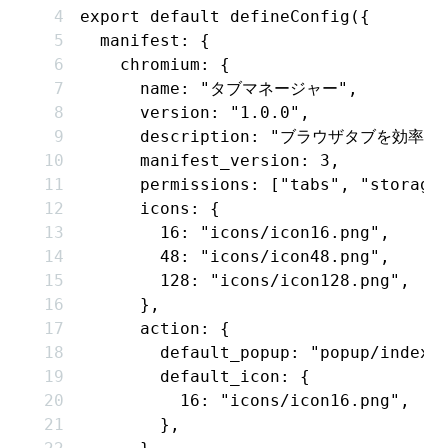
export
 default
 defineConfig
({
  manifest
:
 {
    chromium
:
 {
      name
:
 "タブマネージャー"
,
      version
:
 "1.0.0"
,
      description
:
 "ブラウザタブを効率的
      manifest_version
:
 3
,
      permissions
:
 [
"tabs"
,
 "storage
      icons
:
 {
        16
:
 "icons/icon16.png"
,
        48
:
 "icons/icon48.png"
,
        128
:
 "icons/icon128.png"
,
      }
,
      action
:
 {
        default_popup
:
 "popup/index.
        default_icon
:
 {
          16
:
 "icons/icon16.png"
,
        }
,