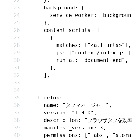
      }
,
      background
:
 {
        service_worker
:
 "background/
      }
,
      content_scripts
:
 [
        {
          matches
:
 [
"<all_urls>"
]
,
          js
:
 [
"content/index.js"
]
,
          run_at
:
 "document_end"
,
        }
,
      ]
,
    }
,
    firefox
:
 {
      name
:
 "タブマネージャー"
,
      version
:
 "1.0.0"
,
      description
:
 "ブラウザタブを効率的
      manifest_version
:
 3
,
      permissions
:
 [
"tabs"
,
 "storage