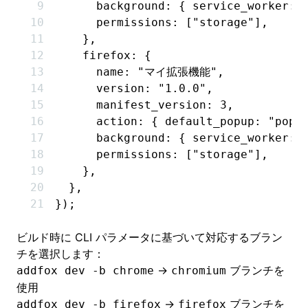
      background
:
 { service_worker
:
 
      permissions
:
 [
"storage"
]
,
    }
,
    firefox
:
 {
      name
:
 "マイ拡張機能"
,
      version
:
 "1.0.0"
,
      manifest_version
:
 3
,
      action
:
 { default_popup
:
 "popu
      background
:
 { service_worker
:
 
      permissions
:
 [
"storage"
]
,
    }
,
  }
,
});
ビルド時に CLI パラメータに基づいて対応するブラン
チを選択します：
→
ブランチを
addfox dev -b chrome
chromium
使用
→
ブランチを
addfox dev -b firefox
firefox