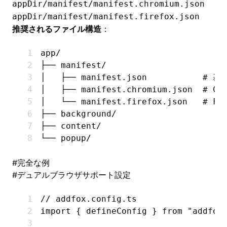
appDir/manifest/manifest.chromium.json
appDir/manifest/manifest.firefox.json
推奨されるファイル構造
：
app/
├── manifest/
│   ├── manifest.json           # 
│   ├── manifest.chromium.json  # C
│   └── manifest.firefox.json   # F
├── background/
├── content/
└── popup/
#
完全な例
#
デュアルブラウザサポート設定
// addfox.config.ts
import
 { defineConfig } 
from
 "addfox