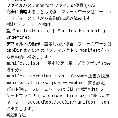
ファイルパス
：manifest ファイルの位置を指定
完全に省略
することもでき、フレームワークはソースコ
ードディレクトリから自動的に読み込みます。
#
型とデフォルトの動作
型
:
ManifestConfig | ManifestPathConfig |
undefined
デフォルトの動作
：設定しない場合、フレームワークは
またはそのサブディレクトリ
か
appDir
manifest/
ら自動的に検索します：
— 基本設定（単一ブラウザまたは共
manifest.json
通部分）
— Chrome 上書き設定
manifest.chromium.json
— Firefox 上書き設定
manifest.firefox.json
ビルド時に、フレームワークは CLI で指定されたター
ゲットブラウザ（
）に基づいて
-b chrome|firefox
マージし、
outputRoot/outDir/manifest.json
に出力します。
#
設定方法