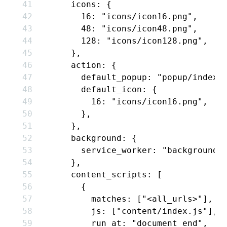
      icons
:
 {
        16
:
 "icons/icon16.png"
,
        48
:
 "icons/icon48.png"
,
        128
:
 "icons/icon128.png"
,
      }
,
      action
:
 {
        default_popup
:
 "popup/index.
        default_icon
:
 {
          16
:
 "icons/icon16.png"
,
        }
,
      }
,
      background
:
 {
        service_worker
:
 "background/
      }
,
      content_scripts
:
 [
        {
          matches
:
 [
"<all_urls>"
]
,
          js
:
 [
"content/index.js"
]
,
          run_at
:
 "document_end"
,