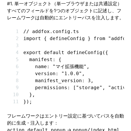
#
1. 単一オブジェクト（単一ブラウザまたは共通設定）
すべてのフィールドを1つのオブジェクトに記述し、フ
レームワークは自動的にエントリーパスを注入します。
// addfox.config.ts
import
 { defineConfig } 
from
 "addfox
export
 default
 defineConfig
({
  manifest
:
 {
    name
:
 "マイ拡張機能"
,
    version
:
 "1.0.0"
,
    manifest_version
:
 3
,
    permissions
:
 [
"storage"
,
 "active
  }
,
});
フレームワークはエントリー設定に基づいてパスを自動
的に生成・注入します：
→
action.default_popup
popup/index.html