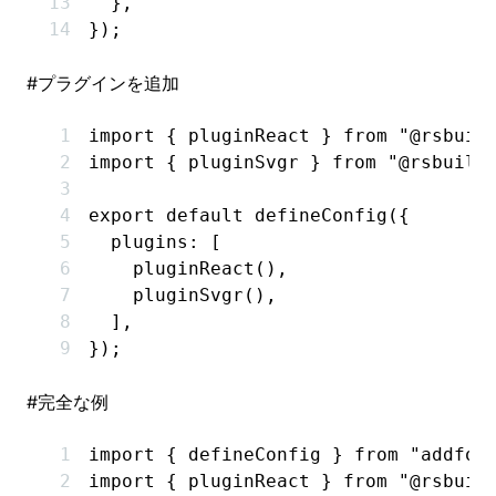
  }
,
});
#
プラグインを追加
import
 { pluginReact } 
from
 "@rsbuil
import
 { pluginSvgr } 
from
 "@rsbuild
export
 default
 defineConfig
({
  plugins
:
 [
    pluginReact
()
,
    pluginSvgr
()
,
  ]
,
});
#
完全な例
import
 { defineConfig } 
from
 "addfox
import
 { pluginReact } 
from
 "@rsbuil