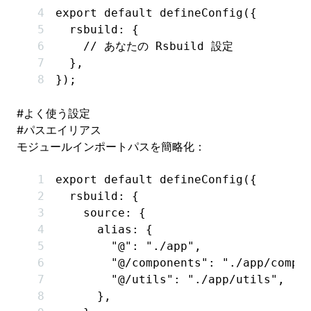
export
 default
 defineConfig
({
  rsbuild
:
 {
    // あなたの Rsbuild 設定
  }
,
});
#
よく使う設定
#
パスエイリアス
モジュールインポートパスを簡略化：
export
 default
 defineConfig
({
  rsbuild
:
 {
    source
:
 {
      alias
:
 {
        "@"
:
 "./app"
,
        "@/components"
:
 "./app/compo
        "@/utils"
:
 "./app/utils"
,
      }
,