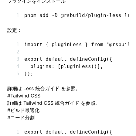
プラグインをインストール：
pnpm
 add
 -D
 @rsbuild/plugin-less
 les
設定：
import
 { pluginLess } 
from
 "@rsbuild
export
 default
 defineConfig
({
  plugins
:
 [
pluginLess
()]
,
});
詳細は
Less 統合ガイド
を参照。
#
Tailwind CSS
詳細は
Tailwind CSS 統合ガイド
を参照。
#
ビルド最適化
#
コード分割
export
 default
 defineConfig
({