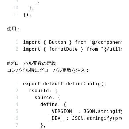
    }
,
  }
,
});
使用：
import
 { Button } 
from
 "@/components
import
 { formatDate } 
from
 "@/utils/
#
グローバル変数の定義
コンパイル時にグローバル定数を注入：
export
 default
 defineConfig
({
  rsbuild
:
 {
    source
:
 {
      define
:
 {
        __VERSION__
:
 JSON
.stringify
(
        __DEV__
:
 JSON
.stringify
(
proc
      }
,