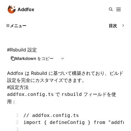
Addfox
メニュー
目次
#
Rsbuild 設定
Markdown をコピー
Addfox は
Rsbuild
に基づいて構築されており、ビルド
設定を完全にカスタマイズできます。
#
設定方法
で
フィールドを使
addfox.config.ts
rsbuild
用：
// addfox.config.ts
import
 { defineConfig } 
from
 "addfox