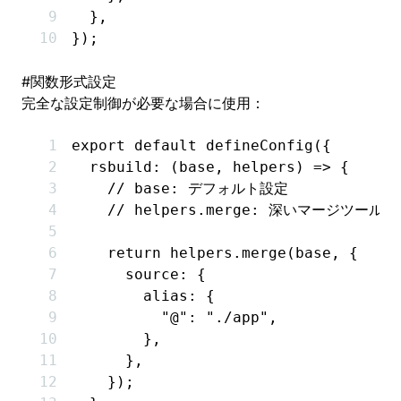
  }
,
});
#
関数形式設定
完全な設定制御が必要な場合に使用：
export
 default
 defineConfig
({
  rsbuild
:
 (base
,
 helpers) 
=>
 {
    // base: デフォルト設定
    // helpers.merge: 深いマージツール
    return
 helpers
.merge
(base
,
 {
      source
:
 {
        alias
:
 {
          "@"
:
 "./app"
,
        }
,
      }
,
    });