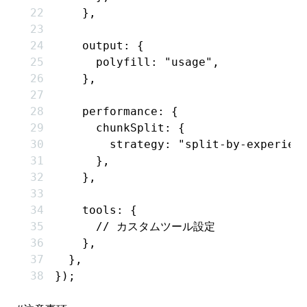
    }
,
    output
:
 {
      polyfill
:
 "usage"
,
    }
,
    performance
:
 {
      chunkSplit
:
 {
        strategy
:
 "split-by-experien
      }
,
    }
,
    tools
:
 {
      // カスタムツール設定
    }
,
  }
,
});