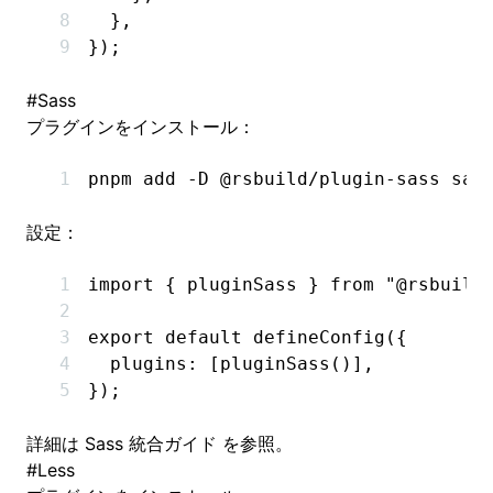
  }
,
});
#
Sass
プラグインをインストール：
pnpm
 add
 -D
 @rsbuild/plugin-sass
 sas
設定：
import
 { pluginSass } 
from
 "@rsbuild
export
 default
 defineConfig
({
  plugins
:
 [
pluginSass
()]
,
});
詳細は
Sass 統合ガイド
を参照。
#
Less