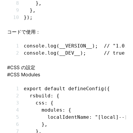
    }
,
  }
,
});
コードで使用：
console
.log
(__VERSION__);  
// "1.0.0
console
.log
(__DEV__);      
// true /
#
CSS の設定
#
CSS Modules
export
 default
 defineConfig
({
  rsbuild
:
 {
    css
:
 {
      modules
:
 {
        localIdentName
:
 "[local]--[h
      }
,
    }
,