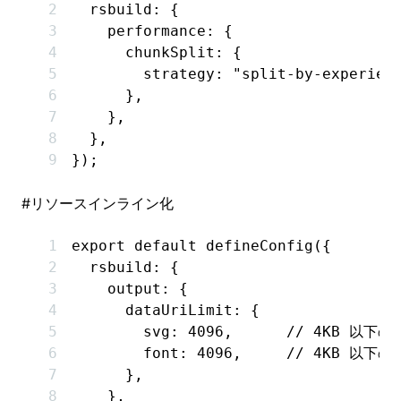
  rsbuild
:
 {
    performance
:
 {
      chunkSplit
:
 {
        strategy
:
 "split-by-experien
      }
,
    }
,
  }
,
});
#
リソースインライン化
export
 default
 defineConfig
({
  rsbuild
:
 {
    output
:
 {
      dataUriLimit
:
 {
        svg
:
 4096
,
      // 4KB 以下
        font
:
 4096
,
     // 4KB 以
      }
,
    }
,