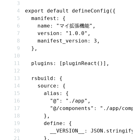
export
 default
 defineConfig
({
  manifest
:
 {
    name
:
 "マイ拡張機能"
,
    version
:
 "1.0.0"
,
    manifest_version
:
 3
,
  }
,
  plugins
:
 [
pluginReact
()]
,
  rsbuild
:
 {
    source
:
 {
      alias
:
 {
        "@"
:
 "./app"
,
        "@/components"
:
 "./app/compo
      }
,
      define
:
 {
        __VERSION__
:
 JSON
.stringify
(
      }
,