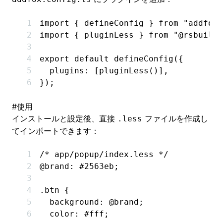
import
 { defineConfig } 
from
 "addfox
import
 { pluginLess } 
from
 "@rsbuild
export
 default
 defineConfig
({
  plugins
:
 [
pluginLess
()]
,
});
#
使用
インストールと設定後、直接
ファイルを作成し
.less
てインポートできます：
/* app/popup/index.less */
@brand
:
 #2563eb;
.btn
 {
  background
:
 @brand
;
  color
:
 #fff
;