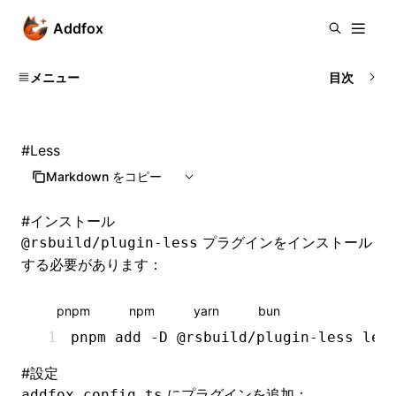
Addfox
メニュー
目次
#
Less
Markdown をコピー
#
インストール
プラグインをインストール
@rsbuild/plugin-less
する必要があります：
pnpm
npm
yarn
bun
pnpm
 add
 -D
 @rsbuild/plugin-less
 les
#
設定
にプラグインを追加：
addfox.config.ts