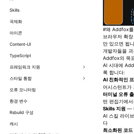
Skills
llms.txt
국제화
error.md
#
왜 Addfo
아이콘
meta.md
브라우저 확장 프
만 있으면 됩니
Content-UI
개발자들을 괴
TypeScript
Addfox의 
AI 시대에 A
프레임워크 지원
록 합니다:
스타일 통합
Vue
AI 친화적인 
어시스턴트가 
오류 모니터링
React
Tailwind CSS
터미널 오류 
떤 편집기에서든
환경 변수
Preact
UnoCSS
Skills 지원
— 
Rsbuild 구성
Svelte
Less
AI 스킬 라이
다
캐시
Solid
Sass
최소화된 코드