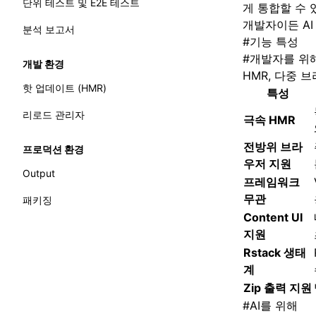
단위 테스트 및 E2E 테스트
게 통합할 수
개발자이든 AI
분석 보고서
#
기능 특성
#
개발자를 위
개발 환경
HMR, 다중 
핫 업데이트 (HMR)
특성
리로드 관리자
극속 HMR
전방위 브라
프로덕션 환경
우저 지원
Output
프레임워크
무관
패키징
Content UI
지원
Rstack 생태
계
Zip 출력 지원
#
AI를 위해