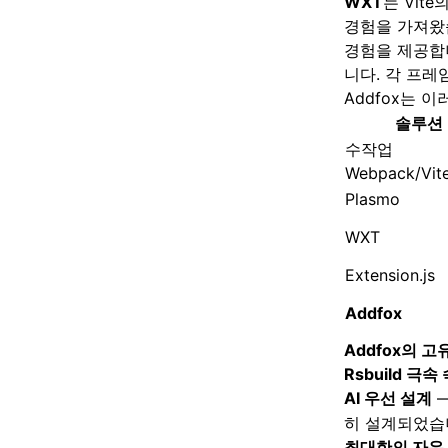
WXT
는 Vit
경험을 가져왔
경험을 제공합
니다. 각 프레
Addfox는 
솔루션
수작업
Webpack/Vit
Plasmo
WXT
Extension.js
Addfox
Addfox의 고
Rsbuild 극속
AI 우선 설계
—
히 설계되었습
최대한의 자유