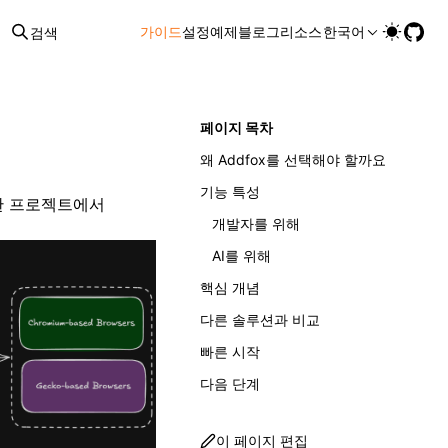
가이드
설정
예제
블로그
리소스
한국어
검색
페이지 목차
왜 Addfox를 선택해야 할까요
기능 특성
한 프로젝트에서
개발자를 위해
AI를 위해
핵심 개념
다른 솔루션과 비교
빠른 시작
다음 단계
이 페이지 편집