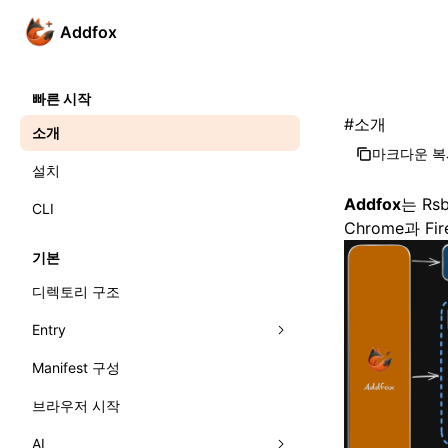
Addfox
빠른 시작
#
소개
소개
마크다운 복
설치
Addfox
는
Rsb
CLI
Chrome과 
기본
디렉토리 구조
Entry
Manifest 구성
Entry 개념
브라우저 시작
파일 기반 Entry
AI
구성 기반 Entry