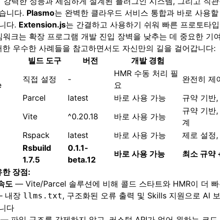
e의 강력한 성능과 세심하게 설계된 플러그인 시스템, 그리고 직
습니다.
Plasmo
는 완벽한 클라우드 서비스 통합과 바로 사용할
니다.
Extension.js
는 간결하고 사용하기 쉬워 빠른 프로토타입
임워크는 확장 프로그램 개발 진입 장벽을 낮추는 데 중요한 기
이러한 우수한 사례들을 참고하면서도 자신만의 길을 걸어갑니다:
빌드 도구
버전
개발 경험
HMR 수동 처리 필
직접 설정
-
완전히 제
e
요
Parcel
latest
바로 사용 가능
규약 기반
규약 기반
Vite
^0.20.18
바로 사용 가능
계
Rspack
latest
바로 사용 가능
제로 설정,
Rsbuild
0.1.1-
바로 사용 가능
최소 규약 
1.7.5
beta.12
유한 장점:
 속도
— Vite/Parcel 솔루션에 비해 콜드 스타트와 HMR이 더
 내장
, 구조화된 오류 출력 및 Skills 지원으로 A
llms.txt
니다
— 파일 구조를 강제하지 않고, 커스텀 API가 없어 원하는 코드