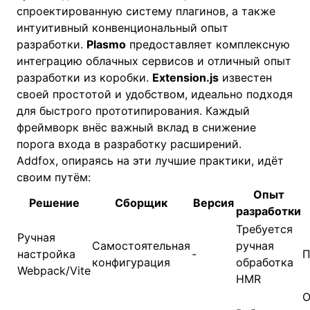
спроектированную систему плагинов, а также
интуитивный конвенциональный опыт
разработки.
Plasmo
предоставляет комплексную
интеграцию облачных сервисов и отличный опыт
разработки из коробки.
Extension.js
известен
своей простотой и удобством, идеально подходя
для быстрого прототипирования. Каждый
фреймворк внёс важный вклад в снижение
порога входа в разработку расширений.
Addfox, опираясь на эти лучшие практики, идёт
своим путём:
Опыт
Решение
Сборщик
Версия
разработки
Требуется
Ручная
Самостоятельная
ручная
настройка
-
П
конфигурация
обработка
Webpack/Vite
HMR
О