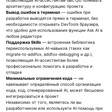
позволяющая AI-ассистентам быстро понимать
архитектуру и конфигурацию проекта
Вывод ошибок в терминал
— ошибки при
разработке выводятся прямо в терминал, без
необходимости открывать DevTools браузера,
что удобно для использования функции Ask AI в
любом редакторе
Поддержка Skills
— встроенная библиотека
переиспользуемых AI-навыков (таких как
migrate-to-addfox, addfox-debugging и др.),
позволяющая AI-ассистентам более
профессионально помогать в разработке и
отладке
Минимальные ограничения кода
— не
навязывает определённый способ организации
кода, код, сгенерированный AI, может бесшовно
интегрироваться в проект
Независимо от того, являетесь ли вы
разработчиком или используете AI-помощь при