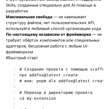
Skills, созданные специально для AI-помощи в
разработке
Максимальная свобода
— не навязывает
структуру файлов, нет пользовательских API,
используйте любимый способ организации кода
По-настоящему независим от фреймворка
— не
требует обёрток компонентов или специальных
адаптеров, бесшовная работа с любым UI-
фреймворком
#
Быстрый старт
# Создание проекта с помощью scaffol
npx
 addfox@latest
 create
# или: pnpm dlx addfox@latest create
# Переход в директорию проекта
cd
 my-extension