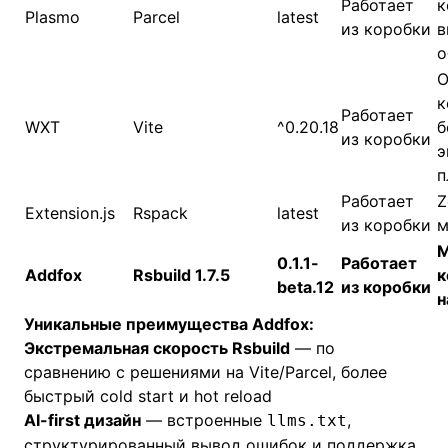
Работает
к
Plasmo
Parcel
latest
из коробки
в
о
О
к
Работает
WXT
Vite
^0.20.18
б
из коробки
э
п
Работает
Z
Extension.js
Rspack
latest
из коробки
м
М
0.1.1-
Работает
Addfox
Rsbuild 1.7.5
к
beta.12
из коробки
н
Уникальные преимущества Addfox:
Экстремальная скорость Rsbuild
— по
сравнению с решениями на Vite/Parcel, более
быстрый cold start и hot reload
AI-first дизайн
— встроенные
,
llms.txt
структурированный вывод ошибок и поддержка