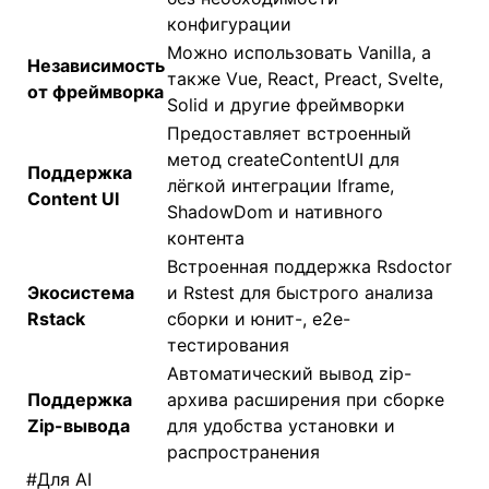
конфигурации
Можно использовать Vanilla, а
Независимость
также Vue, React, Preact, Svelte,
от фреймворка
Solid и другие фреймворки
Предоставляет встроенный
метод createContentUI для
Поддержка
лёгкой интеграции Iframe,
Content UI
ShadowDom и нативного
контента
Встроенная поддержка Rsdoctor
Экосистема
и Rstest для быстрого анализа
Rstack
сборки и юнит-, e2e-
тестирования
Автоматический вывод zip-
Поддержка
архива расширения при сборке
Zip-вывода
для удобства установки и
распространения
#
Для AI