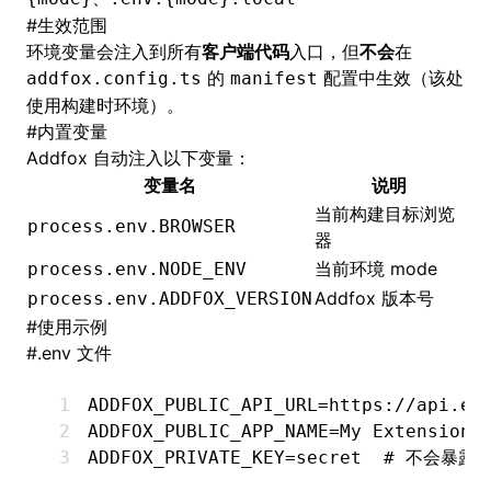
#
生效范围
环境变量会注入到所有
客户端代码
入口，但
不会
在
的
配置中生效（该处
addfox.config.ts
manifest
使用构建时环境）。
#
内置变量
Addfox 自动注入以下变量：
变量名
说明
当前构建目标浏览
process.env.BROWSER
器
当前环境 mode
process.env.NODE_ENV
Addfox 版本号
process.env.ADDFOX_VERSION
#
使用示例
#
.env 文件
ADDFOX_PUBLIC_API_URL
=
https://api.ex
ADDFOX_PUBLIC_APP_NAME
=
My
 Extension
ADDFOX_PRIVATE_KEY
=
secret
  # 不会暴露