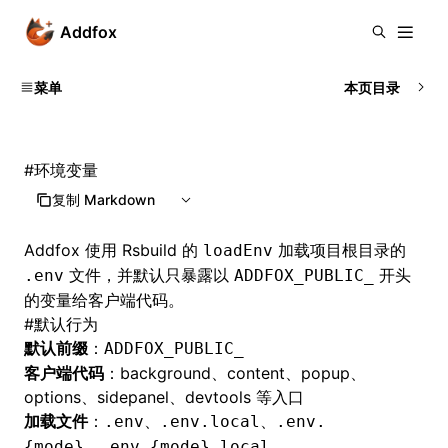
Addfox
菜单
本页目录
#
环境变量
复制 Markdown
Addfox 使用 Rsbuild 的
加载项目根目录的
loadEnv
文件，并默认只暴露以
开头
.env
ADDFOX_PUBLIC_
的变量给客户端代码。
#
默认行为
默认前缀
：
ADDFOX_PUBLIC_
客户端代码
：background、content、popup、
options、sidepanel、devtools 等入口
加载文件
：
、
、
.env
.env.local
.env.
、
{mode}
.env.{mode}.local