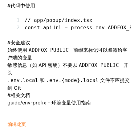
#
代码中使用
// app/popup/index.tsx
const
 apiUrl
 =
 process
.
env
.
ADDFOX_PU
#
安全建议
始终使用
前缀来标记可以暴露给客
ADDFOX_PUBLIC_
户端的变量
敏感信息（如 API 密钥）不要以
开
ADDFOX_PUBLIC_
头
和
文件不应提交
.env.local
.env.{mode}.local
到 Git
#
相关文档
guide/env-prefix
- 环境变量使用指南
编辑此页