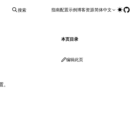
指南
配置
示例
博客
资源
简体中文
搜索
本页目录
编辑此页
置。