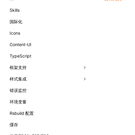
Skills
llms.txt
国际化
error.md
Icons
meta.md
Content-UI
TypeScript
框架支持
样式集成
Vue
错误监控
React
Tailwind CSS
环境变量
Preact
UnoCSS
Rsbuild 配置
Svelte
Less
缓存
Solid
Sass