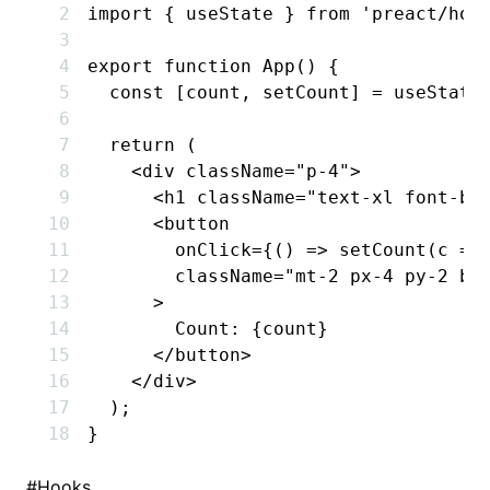
import
 { useState } 
from
 'preact/hoo
export
 function
 App
() {
  const
 [
count
,
 setCount
] 
=
 useState
  return
 (
    <
div
 className
=
"p-4"
>
      <
h1
 className
=
"text-xl font-bo
      <
button
        onClick
=
{() 
=>
 setCount
(c 
=>
        className
=
"mt-2 px-4 py-2 bg
      >
        Count: {count}
      </
button
>
    </
div
>
  );
}
#
Hooks