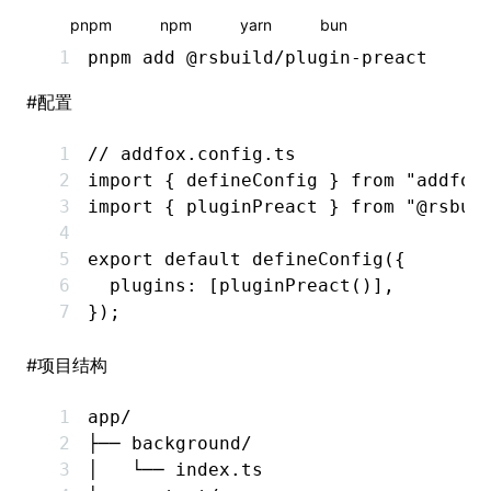
pnpm
npm
yarn
bun
pnpm
 add
 @rsbuild/plugin-preact
#
配置
// addfox.config.ts
import
 { defineConfig } 
from
 "addfox
import
 { pluginPreact } 
from
 "@rsbui
export
 default
 defineConfig
({
  plugins
:
 [
pluginPreact
()]
,
});
#
项目结构
app/
├── background/
│   └── index.ts