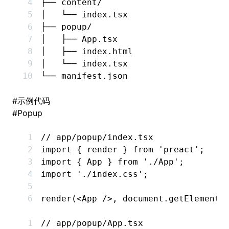
├── content/
│   └── index.tsx
├── popup/
│   ├── App.tsx
│   ├── index.html
│   └── index.tsx
└── manifest.json
#
示例代码
#
Popup
// app/popup/index.tsx
import
 { render } 
from
 'preact'
;
import
 { App } 
from
 './App'
;
import
 './index.css'
;
render
(<
App
 />
,
 document
.getElementB
// app/popup/App.tsx