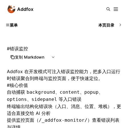
Addfox
菜单
本页目录
#
错误监控
复制 Markdown
Addfox 在开发模式可注入错误监控能力，把多入口运行
时错误聚合到终端与监控页面，便于快速定位。
#
核心价值
自动捕获
、
、
、
background
content
popup
、
等入口错误
options
sidepanel
终端输出结构化错误块（入口、消息、位置、堆栈），更
适合直接交给 AI 分析
提供监控页面（
）查看错误列表
/_addfox-monitor/
与详情