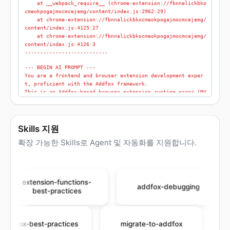
cmeokpogajmocmcejemg/content/index.js:2962:29)
    at chrome-extension://fbnnalickbkocmeokpogajmocmcejemg/
content/index.js:4125:27
    at chrome-extension://fbnnalickbkocmeokpogajmocmcejemg/
content/index.js:4126:3
---------------------------
--- BEGIN AI PROMPT ---
You are a frontend and browser extension development exper
t, proficient with the Addfox framework.
This is an Addfox-based browser extension runtime error (MV
3).
Before proposing fixes:
1) Read `.addfox/llms.txt` first.
2) Apply the `addfox-debugging` skills to analyze this repo
rt (and `.addfox/error.md` / `.addfox/meta.md` if availabl
Skills 지원
e).
--- END AI PROMPT ---
확장 가능한 Skills로 Agent 및 자동화를 지원합니다.
--- Addfox extension error ---
bundler: rsbuild
front-end-framework: React
entry: content
type: error
extension-functions-
addfox-debugging
time: 2026/3/21 20:58:51
best-practices
message: fff is not defined
location: chrome-extension://fbnnalickbkocmeokpogajmocmceje
mg/content/index.js:2966:1
stack:
addfox-best-practices
migrate-to-addfox