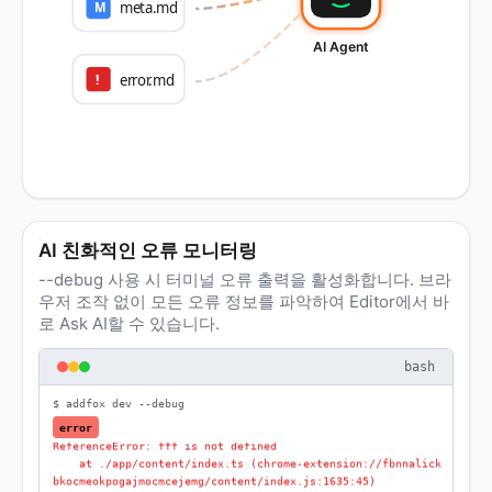
meta.md
M
AI Agent
--- BEGIN AI PROMPT ---
You are a frontend and browser extension development exper
!
error.md
t, proficient with the Addfox framework.
This is an Addfox-based browser extension runtime error (MV
3).
Before proposing fixes:
1) Read `.addfox/llms.txt` first.
2) Apply the `addfox-debugging` skills to analyze this repo
rt (and `.addfox/error.md` / `.addfox/meta.md` if availabl
e).
--- END AI PROMPT ---
AI 친화적인 오류 모니터링
--- Addfox extension error ---
bundler: rsbuild
--debug 사용 시 터미널 오류 출력을 활성화합니다. 브라
front-end-framework: React
우저 조작 없이 모든 오류 정보를 파악하여 Editor에서 바
entry: content
로 Ask AI할 수 있습니다.
type: error
time: 2026/3/21 20:58:51
message: fff is not defined
bash
location: chrome-extension://fbnnalickbkocmeokpogajmocmceje
mg/content/index.js:2966:1
$ addfox dev --debug
stack:
ReferenceError: fff is not defined
error
    at ./app/content/index.ts (chrome-extension://fbnnalick
bkocmeokpogajmocmcejemg/content/index.js:1635:45)
    at __webpack_require__ (chrome-extension://fbnnalickbko