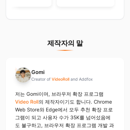
ReferenceError: fff is not defined
    at ./app/content/index.ts (chrome-extension://fbnnalick
bkocmeokpogajmocmcejemg/content/index.js:1635:45)
    at __webpack_require__ (chrome-extension://fbnnalickbko
cmeokpogajmocmcejemg/content/index.js:2962:29)
    at chrome-extension://fbnnalickbkocmeokpogajmocmcejemg/
content/index.js:4125:27
    at chrome-extension://fbnnalickbkocmeokpogajmocmcejemg/
content/index.js:4126:3
제작자의 말
---------------------------
"
Gomi
Creator of
VideoRoll
and Addfox
저는 Gomi이며, 브라우저 확장 프로그램
Video Roll
의 제작자이기도 합니다. Chrome
Web Store와 Edge에서 모두 추천 확장 프로
그램이 되고 사용자 수가 35K를 넘어섰음에
도 불구하고, 브라우저 확장 프로그램 개발 과