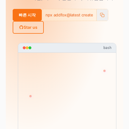
빠른 시작
npx addfox@latest create
Star us
bash
[Addfox] 
[Rsbuild] 
[Rsbuild] 
[Addfox] 
● 
● 
start   build started...
ready   built in 
Rsbuild ready 
chrome started, extensions 
6ms
0.62 s
[Addfox] 
[Addfox] 
[Addfox] 
loaded. 
background
300ms
● 
● 
Press R to reload extension 
Hot reload WebSocket: ws://
Dev server http://198.18.0.
127.0.0.1:23333 
1:3000 
(and Ctrl-C to quit)
[Addfox] 
297ms
● 
Extension size: 
31ms
2.21 MB
content
popup
🔒
options